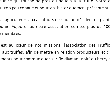
 sur ce qui touche de près ou de loin à la truffe. Notre o
 trop peu connue et pourtant historiquement présente sur l
it agriculteurs aux alentours d’Issoudun décident de plan
réunir. Aujourd’hui, notre association compte plus de 1
ux membres.
 est au cœur de nos missions, l’association des Truffic
ux truffes, afin de mettre en relation producteurs et cli
nements pour communiquer sur “le diamant noir” du berry 