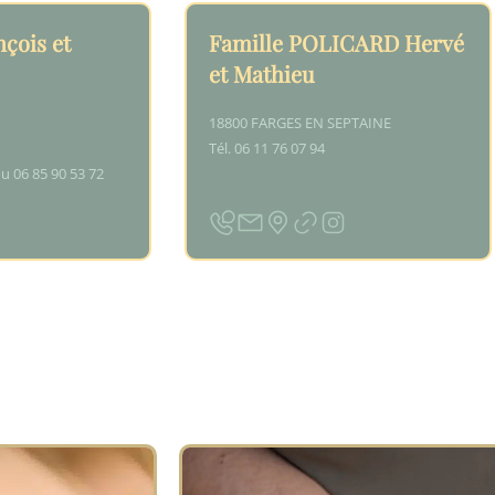
çois et
Famille POLICARD Hervé
et Mathieu
18800 FARGES EN SEPTAINE
Tél. 06 11 76 07 94
ou 06 85 90 53 72