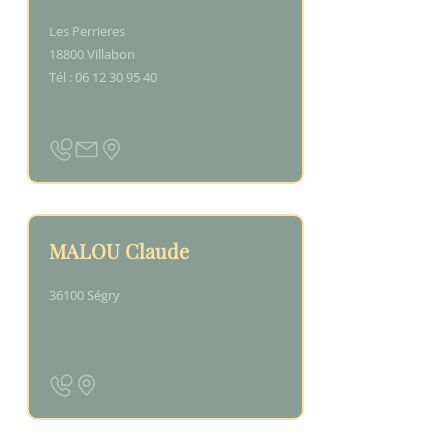
Les Perrieres
18800 Villabon
Tél : 06 12 30 95 40
MALOU Claude
36100 Ségry