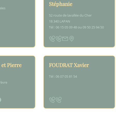
Stéphanie
ales
52 route de lavallée du Cher
18 340 LAPAN
Tél : 06 15 05 09 48 ou 09 50 25 94 50
 et Pierre
FOUDRAT Xavier
Tél : 06 07 05 81 54
Yèvre