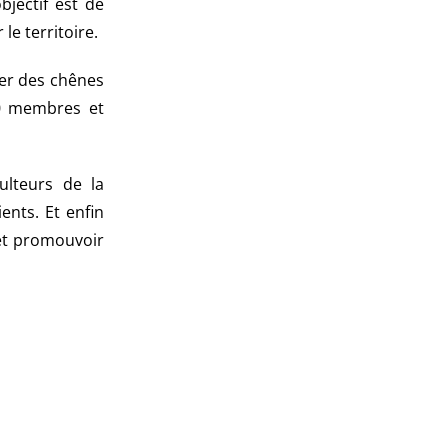
bjectif est de
e territoire.
ter des chênes
00 membres et
ulteurs de la
ents. Et enfin
et promouvoir