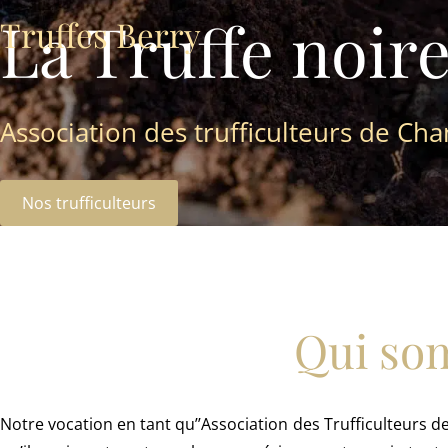
La Truffe noir
Truffes Berry
Association des trufficulteurs de C
Nos trufficulteurs
Qui so
Notre vocation en tant qu’’Association des Trufficulteurs d