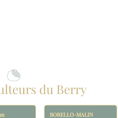
culteurs du Berry
an
BORELLO-MALIN