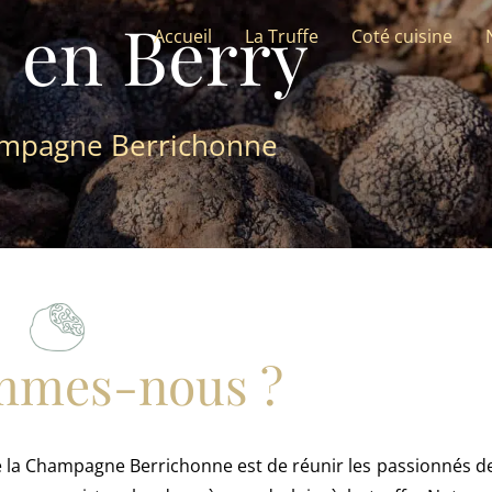
e en Berry
Accueil
La Truffe
Coté cuisine
hampagne Berrichonne
mmes-nous ?
e la Champagne Berrichonne est de réunir les passionnés de l