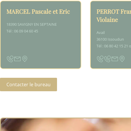
MARCEL Pascale et Eric
PERROT Fran
Violaine
18390 SAVIGNY EN SEPTAINE
Tél : 06 09 04 60 45
Avail
36100 Issoudun
Tél : 06 80 42 15 21 
Contacter le bureau