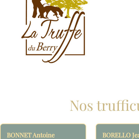
Nos truffi
BONNET Antoine
BORELLO Je