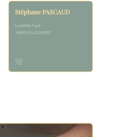
Stéphane PASCAUD
La petite Faye
18800 VILLEQUIERS