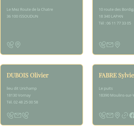
Le Mez Route de la Chatre
10 route des Bordig
36 100 ISSOUDUN
18 340 LAPAN
Tél : 06 11 77 33 05
DUBOIS Olivier
FABRE Sylvie
lieu dit Urichamp
Le puits
18130 Vornay
18390 Moulins-sur-
Tél. 02 48 25 00 58