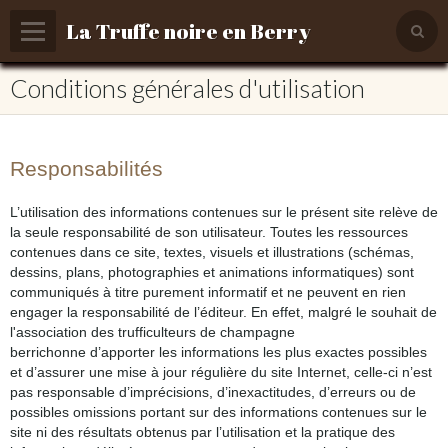
La Truffe noire en Berry
Conditions générales d'utilisation
Accueil
La truffe noire du Berry ...
Agenda et événements
Responsabilités
Blog
L’utilisation des informations contenues sur le présent site relève de
la seule responsabilité de son utilisateur. Toutes les ressources
Quiz truffé
contenues dans ce site, textes, visuels et illustrations (schémas,
dessins, plans, photographies et animations informatiques) sont
Contact
communiqués à titre purement informatif et ne peuvent en rien
engager la responsabilité de l’éditeur. En effet, malgré le souhait de
l'association des trufficulteurs de champagne
berrichonne d’apporter les informations les plus exactes possibles
et d’assurer une mise à jour régulière du site Internet, celle-ci n’est
pas responsable d’imprécisions, d’inexactitudes, d’erreurs ou de
possibles omissions portant sur des informations contenues sur le
site ni des résultats obtenus par l’utilisation et la pratique des